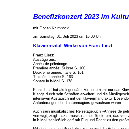
Benefizkonzert 2023 im Kultu
mit Florian Krumpöck
am Samstag, 01. Juli 2023 um 16:00 Uhr
Klavierrezital: Werke von Franz Liszt
Franz Liszt:
Auszüge aus:
Annés de pèlerinage
Première année: Suisse S. 160
Deuxième année: Italie S. 161
Troisième année S. 163
Sonate in h-Moll S. 178
Franz Liszt hat als legendärer Virtuose nicht nur das Klav
Klangs durch sein Schaffen erweitert und die Musikgesch
intensiven Austausch mit der Klaviermanufaktur Bösendor
Anforderungen des Tastenmagiers gewachsen waren.
Auch sein musikalisches Reisetagebuch »Années de peler
verewigt, zeigt Liszts musikalisches Spektrum, das von v
in h-Moll schließlich darf mit Fug und Recht zu den größ
Mit den jährlichen Benefizkonzerten wird die Refinanzie